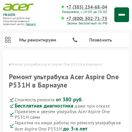
+7 (385) 254-68-04
Ежедневно, с 10:00 до 20:00
FIX-ACER
+7 (800) 302-71-75
Ремонт устройств Acer
Специализированный
Звонок бесплатный по РФ
cервисный центр г.
Барнаул
Мы ремонтируем
Позвонить
науле
Ремонт ультрабука Acer Aspire One P531H в Барнауле
Ремонт ультрабука Acer Aspire One
P531H в Барнауле
от 380 руб.
Стоимость ремонта
Бесплатная диагностика
даже при отказе
Привезем и увезем ультрабук Acer Aspire One
P531H сами
Гарантия на наши работы по ремонту ультрабуков
до 3-х лет
Acer Aspire One P531H