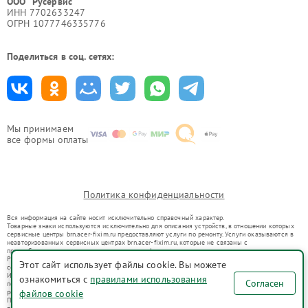
ООО "Русервис"
ИНН 7702633247
ОГРН 1077746335776
Поделиться в соц. сетях:
Мы принимаем
все формы оплаты
Политика конфиденциальности
Вся информация на сайте носит исключительно справочный характер.
Товарные знаки используются исключительно для описания устройств, в отношении которых
сервисные центры brn.acer-fixim.ru предоставляют услуги по ремонту. Услуги оказываются в
неавторизованных сервисных центрах brn.acer-fixim.ru, которые не связаны с
правообладателями товарных знаков или их официальными представителями.
Ремонт осуществляется для устройств, уже введенных в гражданский оборот в соответствии
Этот сайт использует файлы cookie. Вы можете
со статьей 1487 ГК РФ.
Использование товарных знаков не преследует цели индивидуализации услуг или введения
ознакомиться с
правилами использования
Согласен
потребителей в заблуждение, а служит для информирования о предоставляемых услугах по
файлов cookie
ремонту техники указанных брендов.
Представленная на сайте информация не является публичной офертой, определяемой