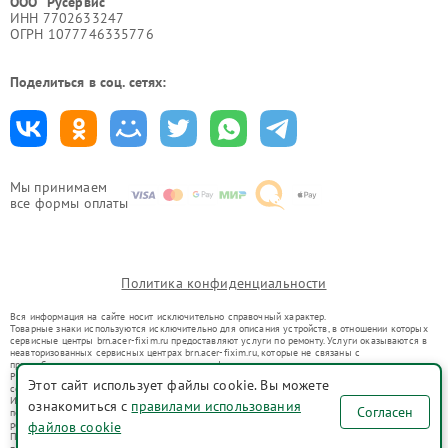
ООО "Русервис"
ИНН 7702633247
ОГРН 1077746335776
Поделиться в соц. сетях:
Мы принимаем
все формы оплаты
Политика конфиденциальности
Вся информация на сайте носит исключительно справочный характер.
Товарные знаки используются исключительно для описания устройств, в отношении которых
сервисные центры brn.acer-fixim.ru предоставляют услуги по ремонту. Услуги оказываются в
неавторизованных сервисных центрах brn.acer-fixim.ru, которые не связаны с
правообладателями товарных знаков или их официальными представителями.
Ремонт осуществляется для устройств, уже введенных в гражданский оборот в соответствии
Этот сайт использует файлы cookie. Вы можете
со статьей 1487 ГК РФ.
Использование товарных знаков не преследует цели индивидуализации услуг или введения
ознакомиться с
правилами использования
Согласен
потребителей в заблуждение, а служит для информирования о предоставляемых услугах по
файлов cookie
ремонту техники указанных брендов.
Представленная на сайте информация не является публичной офертой, определяемой