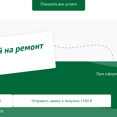
Показать все услуги
й на ремонт
При оформл
Отправить заявку и получить 1500 ₽
сти