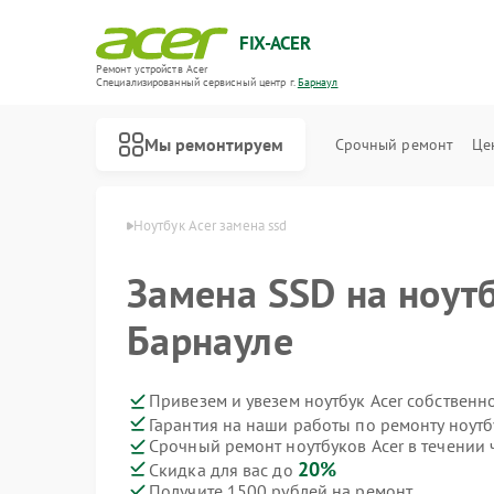
FIX-ACER
Ремонт устройств Acer
Специализированный cервисный центр г.
Барнаул
Мы ремонтируем
Срочный ремонт
Це
ков Acer в Барнауле
Ноутбук Acer замена ssd
Замена SSD на ноутб
Барнауле
Привезем и увезем ноутбук Acer собственн
Гарантия на наши работы по ремонту ноутб
Срочный ремонт ноутбуков Acer в течении 
20%
Скидка для вас до
Получите 1500 рублей на ремонт
Ремонт электросамокатов Acer