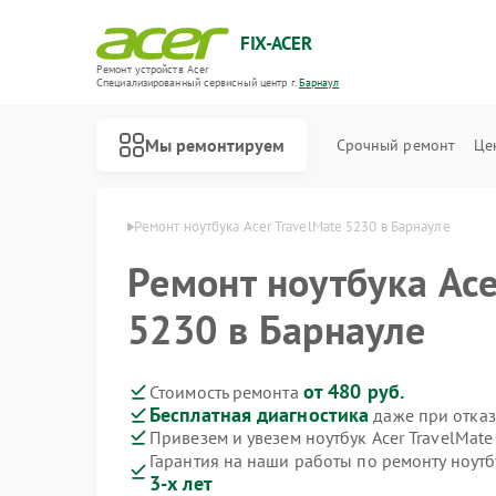
FIX-ACER
Ремонт устройств Acer
Специализированный cервисный центр г.
Барнаул
Мы ремонтируем
Срочный ремонт
Це
ков Acer в Барнауле
Ремонт ноутбука Acer TravelMate 5230 в Барнауле
Ремонт ноутбука Ace
5230 в Барнауле
от 480 руб.
Стоимость ремонта
Бесплатная диагностика
даже при отказ
Привезем и увезем ноутбук Acer TravelMate
Гарантия на наши работы по ремонту ноутб
3-х лет
Ремонт электросамокатов Acer