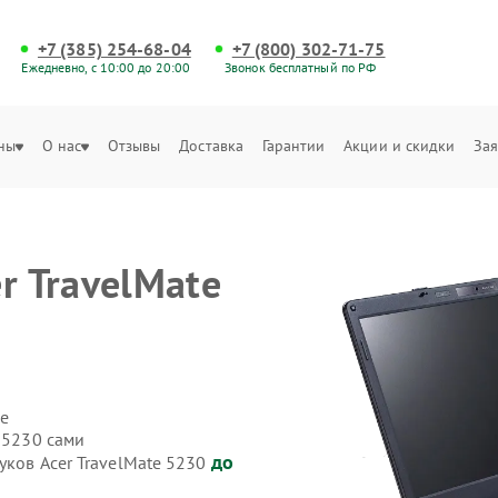
+7 (385) 254-68-04
+7 (800) 302-71-75
Ежедневно, с 10:00 до 20:00
Звонок бесплатный по РФ
ны
О нас
Отзывы
Доставка
Гарантии
Акции и скидки
Зая
r TravelMate
е
 5230 сами
до
уков Acer TravelMate 5230