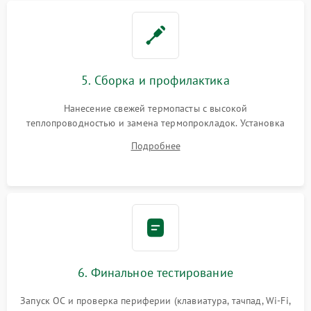
5. Сборка и профилактика
Нанесение свежей термопасты с высокой
теплопроводностью и замена термопрокладок. Установка
системы охлаждения, подключение всех внутренних
Подробнее
шлейфов, модулей памяти и накопителей. Предварительная
сборка корпуса.
6. Финальное тестирование
Запуск ОС и проверка периферии (клавиатура, тачпад, Wi-Fi,