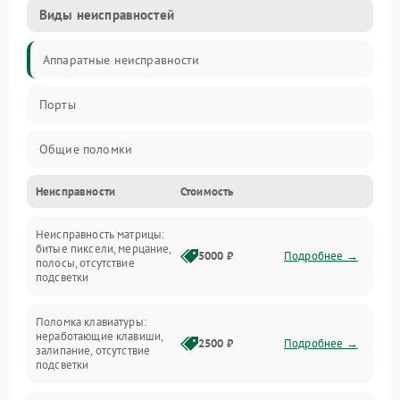
Виды неисправностей
Аппаратные неисправности
Порты
Общие поломки
Неисправности
Стоимость
Устройства
Неисправность матрицы:
Программные ошибки
битые пиксели, мерцание,
5000 ₽
Подробнее →
полосы, отсутствие
подсветки
Электрические и системные сбои
Поломка клавиатуры:
Интерфейсные проблемы
неработающие клавиши,
2500 ₽
Подробнее →
залипание, отсутствие
подсветки
Батарея