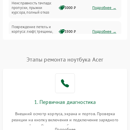
Неисправность тачпада:
Сеть и интернет
пропуски, прыжки
3000 ₽
Подробнее →
курсора, полный отказ
Система охлаждения
Повреждение петель и
корпуса: люфт, трещины,
3500 ₽
Подробнее →
деформация
Проблемы аккумулятора:
быстрая разрядка,
2500 ₽
Подробнее →
Этапы ремонта ноутбука Acer
невозможность зарядки,
вздутие
Неисправность зарядного
устройства или разъёма
2000 ₽
Подробнее →
питания
1. Первичная диагностика
Перегрев из‑за пыли,
износа термопасты или
2500 ₽
Подробнее →
неисправности кулера
Внешний осмотр корпуса, экрана и портов. Проверка
реакции на кнопку включения и подключение зарядного
устройства. Оценка потребления тока с помощью
Выход из строя SSD или
Подробнее