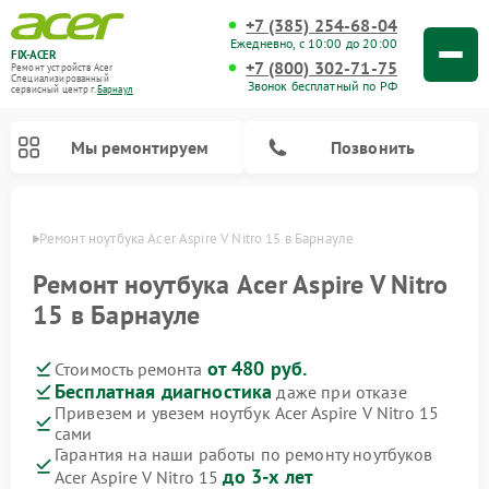
+7 (385) 254-68-04
Ежедневно, с 10:00 до 20:00
FIX-ACER
+7 (800) 302-71-75
Ремонт устройств Acer
Специализированный
Звонок бесплатный по РФ
cервисный центр г.
Барнаул
Мы ремонтируем
Позвонить
науле
Ремонт ноутбука Acer Aspire V Nitro 15 в Барнауле
Ремонт ноутбука Acer Aspire V Nitro
15 в Барнауле
от 480 руб.
Стоимость ремонта
Бесплатная диагностика
даже при отказе
Привезем и увезем ноутбук Acer Aspire V Nitro 15
сами
Гарантия на наши работы по ремонту ноутбуков
до 3-х лет
Acer Aspire V Nitro 15