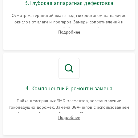
3. Глубокая аппаратная дефектовка
Осмотр материнской платы под микроскопом на наличие
окислов от влаги и прогаров. Замеры сопротивлений и
дежурных напряжений. Проверка цепей питания,
Подробнее
мультиконтроллера, процессора и видеочипа.
4. Компонентный ремонт и замена
Пайка неисправных SMD-элементов, восстановление
токоведущих дорожек. Замена BGA-чипов с использованием
инфракрасной паяльной станции. Прошивка микросхемы
Подробнее
BIOS или замена поврежденных портов USB