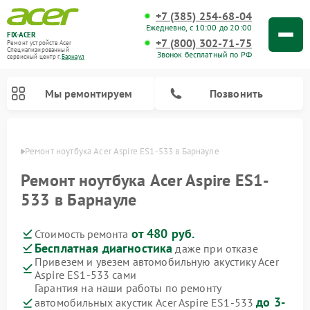
+7 (385) 254-68-04
Ежедневно, с 10:00 до 20:00
FIX-ACER
+7 (800) 302-71-75
Ремонт устройств Acer
Специализированный
Звонок бесплатный по РФ
cервисный центр г.
Барнаул
Мы ремонтируем
Позвонить
науле
Ремонт ноутбука Acer Aspire ES1-533 в Барнауле
Ремонт ноутбука Acer Aspire ES1-
533 в Барнауле
от 480 руб.
Стоимость ремонта
Бесплатная диагностика
даже при отказе
Привезем и увезем автомобильную акустику Acer
Aspire ES1-533 сами
Гарантия на наши работы по ремонту
до 3-
автомобильных акустик Acer Aspire ES1-533