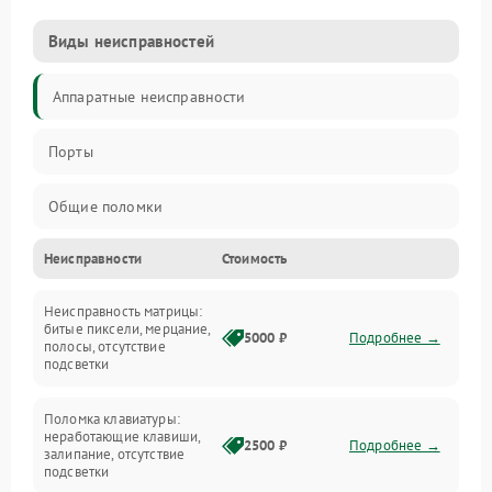
Виды неисправностей
Аппаратные неисправности
Порты
Общие поломки
Неисправности
Стоимость
Устройства
Неисправность матрицы:
Программные ошибки
битые пиксели, мерцание,
5000 ₽
Подробнее →
полосы, отсутствие
подсветки
Электрические и системные сбои
Поломка клавиатуры:
Интерфейсные проблемы
неработающие клавиши,
2500 ₽
Подробнее →
залипание, отсутствие
подсветки
Батарея