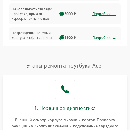
Неисправность тачпада:
Сеть и интернет
пропуски, прыжки
3000 ₽
Подробнее →
курсора, полный отказ
Система охлаждения
Повреждение петель и
корпуса: люфт, трещины,
3500 ₽
Подробнее →
деформация
Проблемы аккумулятора:
быстрая разрядка,
2500 ₽
Подробнее →
Этапы ремонта ноутбука Acer
невозможность зарядки,
вздутие
Неисправность зарядного
устройства или разъёма
2000 ₽
Подробнее →
питания
1. Первичная диагностика
Перегрев из‑за пыли,
износа термопасты или
2500 ₽
Подробнее →
неисправности кулера
Внешний осмотр корпуса, экрана и портов. Проверка
реакции на кнопку включения и подключение зарядного