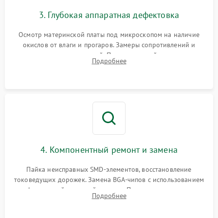
3. Глубокая аппаратная дефектовка
Осмотр материнской платы под микроскопом на наличие
окислов от влаги и прогаров. Замеры сопротивлений и
дежурных напряжений. Проверка цепей питания,
Подробнее
мультиконтроллера, процессора и видеочипа.
4. Компонентный ремонт и замена
Пайка неисправных SMD-элементов, восстановление
токоведущих дорожек. Замена BGA-чипов с использованием
инфракрасной паяльной станции. Прошивка микросхемы
Подробнее
BIOS или замена поврежденных портов USB