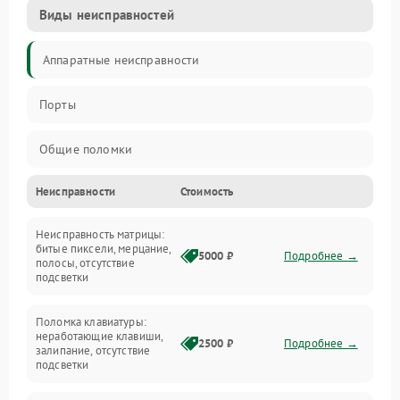
Виды неисправностей
Аппаратные неисправности
Порты
Общие поломки
Неисправности
Стоимость
Устройства
Неисправность матрицы:
Программные ошибки
битые пиксели, мерцание,
5000 ₽
Подробнее →
полосы, отсутствие
подсветки
Электрические и системные сбои
Поломка клавиатуры:
Интерфейсные проблемы
неработающие клавиши,
2500 ₽
Подробнее →
залипание, отсутствие
подсветки
Батарея