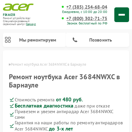
+7 (385) 254-68-04
Ежедневно, с 10:00 до 20:00
FIX-ACER
+7 (800) 302-71-75
Ремонт устройств Acer
Специализированный
Звонок бесплатный по РФ
cервисный центр г.
Барнаул
Мы ремонтируем
Позвонить
науле
Ремонт ноутбука Acer 3684NWXC в Барнауле
Ремонт ноутбука Acer 3684NWXC в
Барнауле
от 480 руб.
Стоимость ремонта
Бесплатная диагностика
даже при отказе
Привезем и увезем антирадар Acer 3684NWXC
сами
Гарантия на наши работы по ремонту антирадаров
до 3-х лет
Acer 3684NWXC