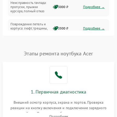
Неисправность тачпада:
Сеть и интернет
пропуски, прыжки
3000 ₽
Подробнее →
курсора, полный отказ
Система охлаждения
Повреждение петель и
корпуса: люфт, трещины,
3500 ₽
Подробнее →
деформация
Проблемы аккумулятора:
быстрая разрядка,
2500 ₽
Подробнее →
Этапы ремонта ноутбука Acer
невозможность зарядки,
вздутие
Неисправность зарядного
устройства или разъёма
2000 ₽
Подробнее →
питания
1. Первичная диагностика
Перегрев из‑за пыли,
износа термопасты или
2500 ₽
Подробнее →
неисправности кулера
Внешний осмотр корпуса, экрана и портов. Проверка
реакции на кнопку включения и подключение зарядного
устройства. Оценка потребления тока с помощью
Выход из строя SSD или
Подробнее