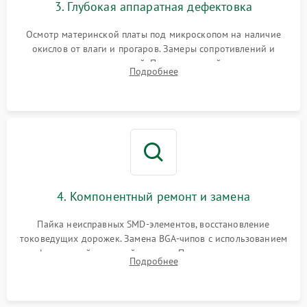
3. Глубокая аппаратная дефектовка
Осмотр материнской платы под микроскопом на наличие
окислов от влаги и прогаров. Замеры сопротивлений и
дежурных напряжений. Проверка цепей питания,
Подробнее
мультиконтроллера, процессора и видеочипа.
4. Компонентный ремонт и замена
Пайка неисправных SMD-элементов, восстановление
токоведущих дорожек. Замена BGA-чипов с использованием
инфракрасной паяльной станции. Прошивка микросхемы
Подробнее
BIOS или замена поврежденных портов USB