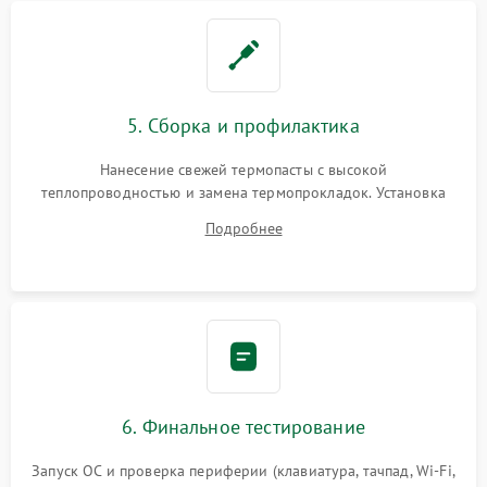
5. Сборка и профилактика
Нанесение свежей термопасты с высокой
теплопроводностью и замена термопрокладок. Установка
системы охлаждения, подключение всех внутренних
Подробнее
шлейфов, модулей памяти и накопителей. Предварительная
сборка корпуса.
6. Финальное тестирование
Запуск ОС и проверка периферии (клавиатура, тачпад, Wi-Fi,