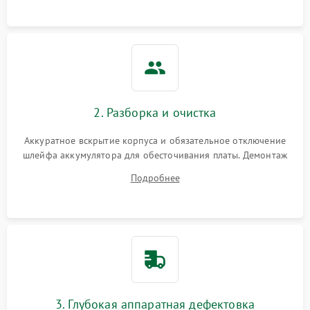
ошибки чтения,
пропадание диска
Неисправность
оперативной памяти:
2000 ₽
Подробнее →
вылеты приложений,
синие экраны
2. Разборка и очистка
Проблемы Wi‑Fi или
2500 ₽
Подробнее →
Bluetooth модулей
Аккуратное вскрытие корпуса и обязательное отключение
шлейфа аккумулятора для обесточивания платы. Демонтаж
системы охлаждения, очистка кулера от пыли и удаление
Подробнее
высохшей термопасты с кристаллов чипов.
3. Глубокая аппаратная дефектовка