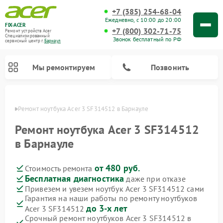
+7 (385) 254-68-04
Ежедневно, с 10:00 до 20:00
FIX-ACER
+7 (800) 302-71-75
Ремонт устройств Acer
Специализированный
Звонок бесплатный по РФ
cервисный центр г.
Барнаул
Мы ремонтируем
Позвонить
науле
Ремонт ноутбука Acer 3 SF314512 в Барнауле
Ремонт ноутбука Acer 3 SF314512
в Барнауле
от 480 руб.
Стоимость ремонта
Бесплатная диагностика
даже при отказе
Привезем и увезем ноутбук Acer 3 SF314512 сами
Гарантия на наши работы по ремонту ноутбуков
до 3-х лет
Acer 3 SF314512
Срочный ремонт ноутбуков Acer 3 SF314512 в