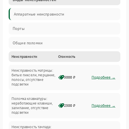
Аппаратные неисправности
Порты
Общие поломки
Неисправности
Стоимость
Устройства
Неисправность матрицы:
Программные ошибки
битые пиксели, мерцание,
5000 ₽
Подробнее →
полосы, отсутствие
подсветки
Электрические и системные сбои
Поломка клавиатуры:
Интерфейсные проблемы
неработающие клавиши,
2500 ₽
Подробнее →
залипание, отсутствие
подсветки
Батарея
Неисправность тачпада: