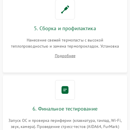
5. Сборка и профилактика
Нанесение свежей термопасты с высокой
теплопроводностью и замена термопрокладок. Установка
системы охлаждения, подключение всех внутренних
Подробнее
шлейфов, модулей памяти и накопителей. Предварительная
сборка корпуса.
6. Финальное тестирование
Запуск ОС и проверка периферии (клавиатура, тачпад, Wi-Fi,
звук, камера). Проведение стресс-тестов (AIDA64, FurMark)