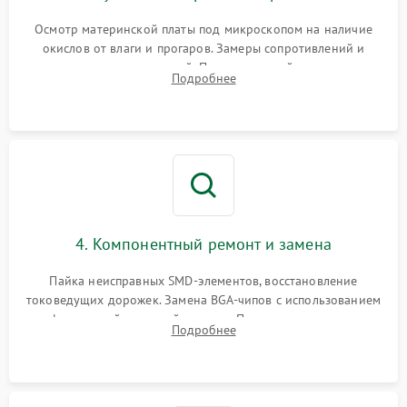
Осмотр материнской платы под микроскопом на наличие
окислов от влаги и прогаров. Замеры сопротивлений и
дежурных напряжений. Проверка цепей питания,
Подробнее
мультиконтроллера, процессора и видеочипа.
4. Компонентный ремонт и замена
Пайка неисправных SMD-элементов, восстановление
токоведущих дорожек. Замена BGA-чипов с использованием
инфракрасной паяльной станции. Прошивка микросхемы
Подробнее
BIOS или замена поврежденных портов USB