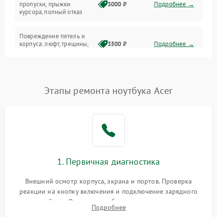
Сеть и интернет
пропуски, прыжки
3000 ₽
Подробнее →
курсора, полный отказ
Система охлаждения
Повреждение петель и
корпуса: люфт, трещины,
3500 ₽
Подробнее →
деформация
Проблемы аккумулятора:
быстрая разрядка,
2500 ₽
Подробнее →
Этапы ремонта ноутбука Acer
невозможность зарядки,
вздутие
Неисправность зарядного
устройства или разъёма
2000 ₽
Подробнее →
питания
1. Первичная диагностика
Перегрев из‑за пыли,
износа термопасты или
2500 ₽
Подробнее →
неисправности кулера
Внешний осмотр корпуса, экрана и портов. Проверка
реакции на кнопку включения и подключение зарядного
устройства. Оценка потребления тока с помощью
Выход из строя SSD или
Подробнее
HDD: медленная загрузка,
лабораторного блока питания для локализации проблемы.
3000 ₽
Подробнее →