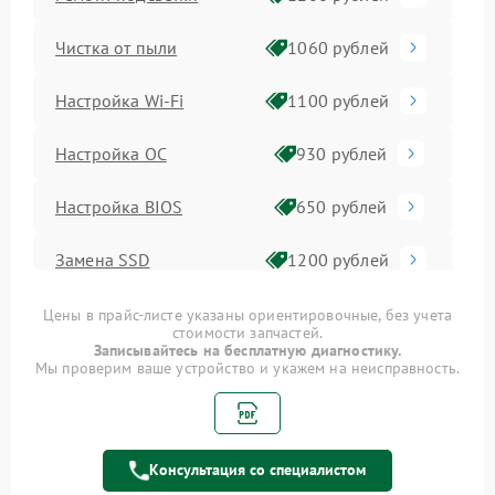
Чистка от пыли
1060 рублей
Настройка Wi-Fi
1100 рублей
Настройка ОС
930 рублей
Настройка BIOS
650 рублей
Замена SSD
1200 рублей
Установка драйверов
725 рублей
Цены в прайс-листе указаны ориентировочные, без учета
стоимости запчастей.
Записывайтесь на бесплатную диагностику.
Замена видеочипа
2500 рублей
Мы проверим ваше устройство и укажем на неисправность.
Замена материнской
1730 рублей
платы
Консультация со специалистом
Замена шлейфа матрицы
950 рублей