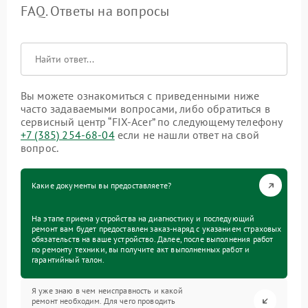
FAQ. Ответы на вопросы
Вы можете ознакомиться с приведенными ниже
часто задаваемыми вопросами, либо обратиться в
сервисный центр “FIX-Acer” по следующему телефону
+7 (385) 254-68-04
если не нашли ответ на свой
вопрос.
Какие документы вы предоставляете?
На этапе приема устройства на диагностику и последующий
ремонт вам будет предоставлен заказ-наряд с указанием страховых
обязательств на ваше устройство. Далее, после выполнения работ
по ремонту техники, вы получите акт выполненных работ и
гарантийный талон.
Я уже знаю в чем неисправность и какой
ремонт необходим. Для чего проводить