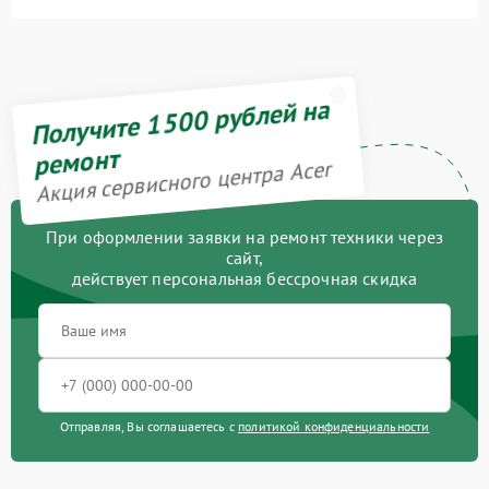
Ремонт цепей питания
2500 рублей
Замена звуковой карты
1100 рублей
Получите 1500 рублей на
Замена процессора
1545 рублей
ремонт
Акция сервисного центра Acer
Замена системы
1645 рублей
охлаждения
При оформлении заявки на ремонт техники через
сайт,
Замена HDMI
495 рублей
действует персональная бессрочная скидка
Замена аккумулятора
690 рублей
Замена видеокарты
1890 рублей
Замена термопасты
1095 рублей
Отправляя, Вы соглашаетесь с
политикой конфиденциальности
Замена экрана
1095 рублей