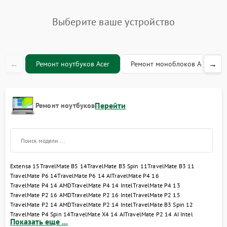
Замена оперативной
760 рублей
Выберите ваше устройство
памяти
Замена жесткого диска
660 рублей
←
→
Ремонт ноутбуков Acer
Ремонт моноблоков Acer
Замена микрофона
1050 рублей
Замена вебкамеры
1400 рублей
Перейти
Ремонт ноутбуков
Замена USB порта
1100 рублей
Ремонт разъема питания
845 рублей
Замена южного моста
1950 рублей
Extensa 15
TravelMate B5 14
TravelMate B3 Spin 11
TravelMate B3 11
TravelMate P6 14
TravelMate P6 14 AI
TravelMate P4 16
TravelMate P4 14 AMD
TravelMate P4 14 Intel
TravelMate P4 13
Замена северного моста
1950 рублей
TravelMate P2 16 AMD
TravelMate P2 16 Intel
TravelMate P2 15
TravelMate P2 14 AMD
TravelMate P2 14 Intel
TravelMate B3 Spin 12
Замена тачпада
TravelMate P4 Spin 14
TravelMate X4 14 AI
TravelMate P2 14 AI Intel
1500 рублей
Показать еще ...